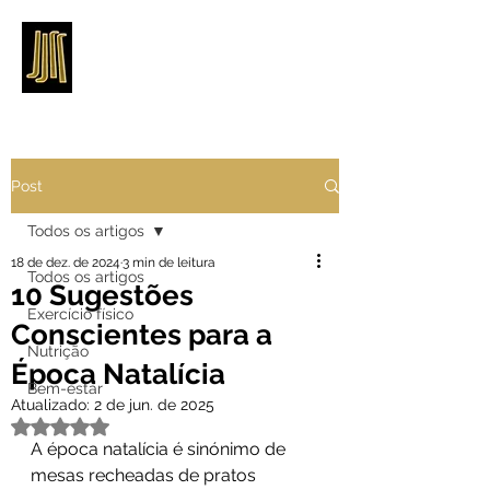
Post
Todos os artigos
18 de dez. de 2024
3 min de leitura
Todos os artigos
10 Sugestões
Exercício físico
Conscientes para a
Nutrição
Época Natalícia
Bem-estar
Atualizado:
2 de jun. de 2025
Avaliado com NaN de 5 estrelas.
A época natalícia é sinónimo de 
mesas recheadas de pratos 