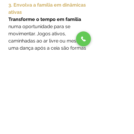
3. Envolva a família em dinâmicas 
ativas
Transforme o tempo em família
numa oportunidade para se 
movimentar. Jogos ativos, 
caminhadas ao ar livre ou mesmo 
uma dança após a ceia são formas 
divertidas e eficazes de aumentar 
o gasto energético.
4. Escolha os melhores 
momentos para treinar
Privilegie os 
períodos do dia em 
que não realizou refeições 
“pesadas”
 para praticar exercício 
físico, garantindo que o treino é 
mais confortável, produtivo e 
saudável.