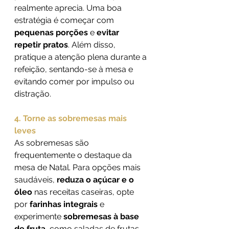
realmente aprecia. Uma boa 
estratégia é começar com 
pequenas porções
 e 
evitar 
repetir pratos
. Além disso, 
pratique a atenção plena durante a 
refeição, sentando-se à mesa e 
evitando comer por impulso ou 
distração.
4. Torne as sobremesas mais 
leves
As sobremesas são 
frequentemente o destaque da 
mesa de Natal. Para opções mais 
saudáveis, 
reduza o açúcar e o 
óleo
 nas receitas caseiras, opte 
por 
farinhas integrais
 e 
experimente 
sobremesas à base 
de fruta
, como saladas de frutas 