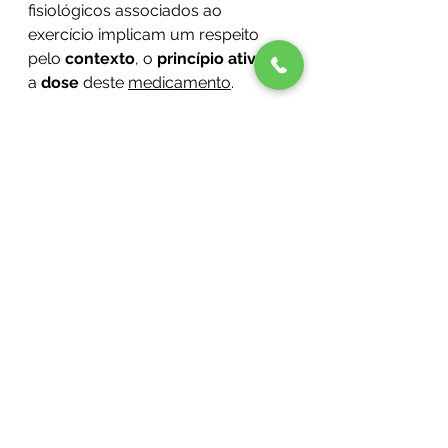
fisiológicos associados ao 
exercício implicam um respeito 
pelo 
contexto
, o 
princípio ativo
 e 
a 
dose
 deste 
medicamento
.
A valorização do exercício 
consciente tem vindo a aumentar, 
por mérito de muitos profissionais 
e escolas que valorizam 
uma prática baseada na atitude 
crítica e em conhecimento 
científico. Estará o 
fitness
 a fazer o 
mesmo? Estarão os 
autodenominados clubes de 
saúde (
health clubs)
 a cumprir com 
este desidrato consciente? Será 
que o rigor que se exige quando 
falamos de uma prática baseada 
em evidência e individualização 