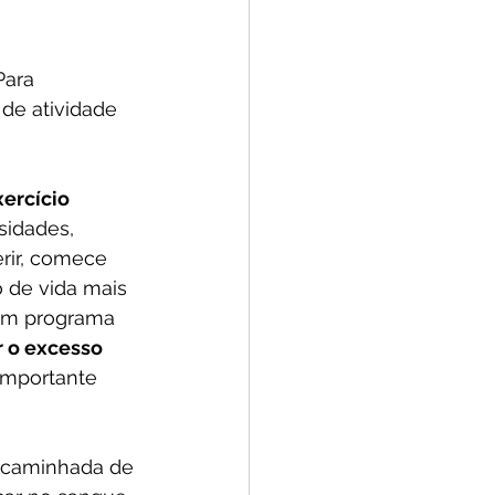
Para 
de atividade 
ercício 
idades, 
rir, comece 
o de vida mais 
e um programa 
r o excesso 
importante 
 caminhada de 