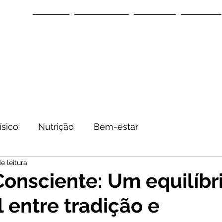
Home
Sobre nós
Espaço
Equipa
ísico
Nutrição
Bem-estar
e leitura
onsciente: Um equilíbr
 entre tradição e