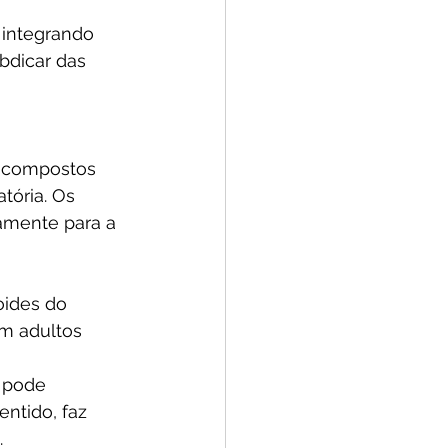
 integrando 
abdicar das 
i compostos 
tória. Os 
amente para a 
oides do 
em adultos 
 pode 
ntido, faz 
.