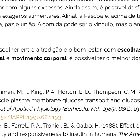
dar com alguns excessos. Ainda assim, é possível desf
exageros alimentares. Afinal, a Páscoa é, acima de 
, paz e união. A comida pode ser o vínculo, mas o a
scolher entre a tradição e o bem-estar: com 
escolha
al
 e 
movimento corporal
, é possível ter o melhor d
hman, M. F., King, P. A., Horton, E. D., Thompson, C. M., 
uscle plasma membrane glucose transport and glucose
al of Applied Physiology (Bethesda, Md. : 1985)
, 
68
(1), 1
1152/JAPPL.1990.68.1.193
 B., Farrell, P. A., Tronier, B., & Galbo, H. (1988). Effect 
vity and responsiveness to insulin in humans. 
The Ame