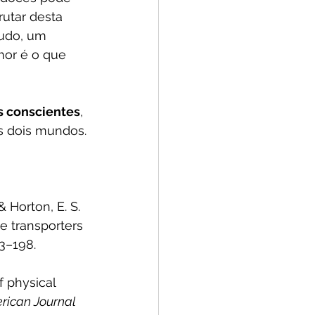
rutar desta 
tudo, um 
mor é o que 
s conscientes
, 
os dois mundos.
& Horton, E. S. 
 transporters 
93–198. 
of physical 
rican Journal 