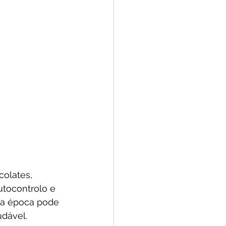
olates, 
utocontrolo e 
ta época pode 
dável.