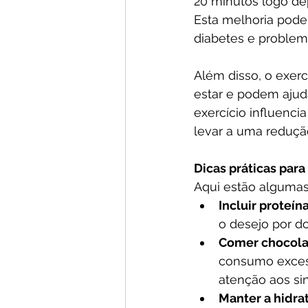
20 minutos logo de
Esta melhoria pode
diabetes e problem
Além disso, o exerc
estar e podem ajud
exercício influenc
levar a uma reduçã
Dicas práticas par
Aqui estão algumas 
Incluir proteín
o desejo por do
Comer chocola
consumo excess
atenção aos si
Manter a hidra