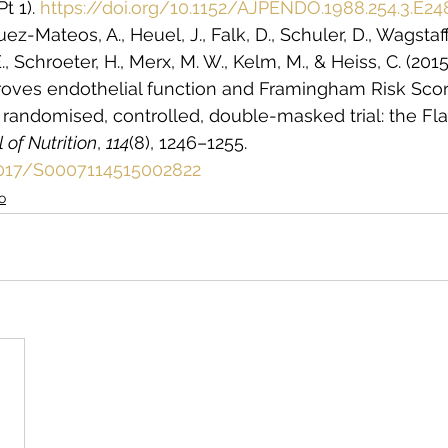
Pt 1). 
https://doi.org/10.1152/AJPENDO.1988.254.3.E24
z-Mateos, A., Heuel, J., Falk, D., Schuler, D., Wagstaff,
 E., Schroeter, H., Merx, M. W., Kelm, M., & Heiss, C. (201
roves endothelial function and Framingham Risk Scor
andomised, controlled, double-masked trial: the Fla
l of Nutrition
, 
114
(8), 1246–1255. 
.1017/S0007114515002822
o