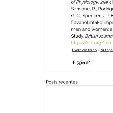
of Physiology
, 
254
(3 
Sansone, R., Rodrigue
G. C., Spencer, J. P.
flavanol intake imp
men and women: a r
Study. 
British Journa
https://doi.org/10
Exercício físico
Nutriçã
Posts recentes