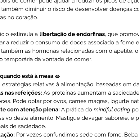
pois de comer pode ajudar a reduzir os picos de açú
 também diminuir o risco de desenvolver doenças c
as no coração.
ício estimula a 
libertação de endorfinas
, que promo
ar a reduzir o consumo de doces associado à fome e
ia também as hormonas relacionadas com o apetite, 
o temporária da vontade de comer.
a quando está à mesa 🥗
estratégias relativas à alimentação, baseadas em dad
as nas refeições:
 As proteínas aumentam a saciedad
ces. Pode optar por ovos, carnes magras, iogurte natu
te com atenção plena:
 A prática do 
mindful eating
 po
ivo deste alimento. Mastigue devagar, saboreie, e p
nais de saciedade.
tação:
 Por vezes confundimos sede com fome. Beba