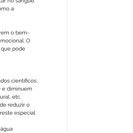
car no sangue. 
omo a 
vem o bem-
mocional. O 
o que pode 
os científicos:
e e diminuem 
ral, etc.
de reduzir o 
reste especial 
 água 