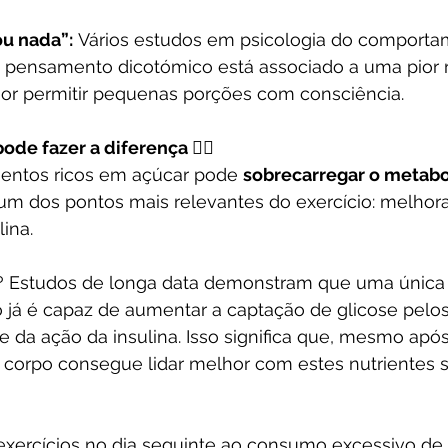
ou nada”:
 Vários estudos em psicologia do comporta
pensamento dicotómico está associado a uma pior 
or permitir pequenas porções com consciência.
de fazer a diferença 🏃‍♀️
entos ricos em açúcar pode 
sobrecarregar o metabo
 um dos pontos mais relevantes do exercício: melhora
lina.
a? Estudos de longa data demonstram que uma única
 já é capaz de aumentar a captação de glicose pelo
da ação da insulina. Isso significa que, mesmo após
o corpo consegue lidar melhor com estes nutrientes 
 exercícios no dia seguinte ao consumo excessivo d