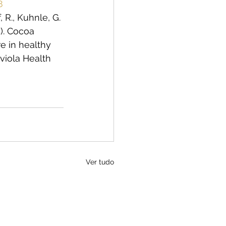
8
 R., Kuhnle, G. 
5). Cocoa 
e in healthy 
viola Health 
Ver tudo