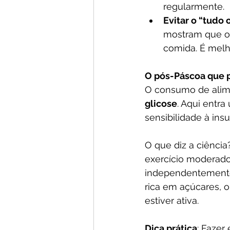
regularmente.
Evitar o “tudo 
mostram que o 
comida. É melh
O pós-Páscoa que po
O consumo de alim
glicose
. Aqui entra
sensibilidade à insu
O que diz a ciênci
exercício moderado
independentemente 
rica em açúcares, 
estiver ativa.
Dica prática
: Fazer