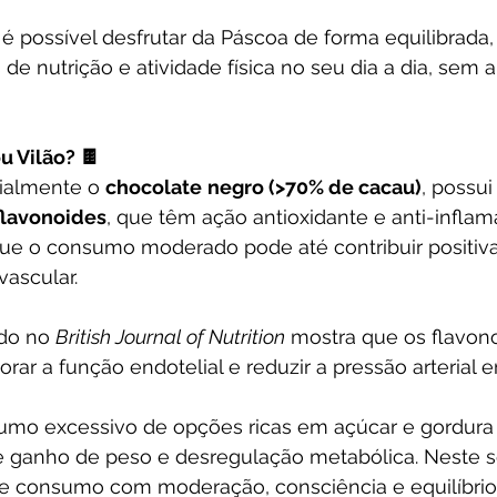
 é possível desfrutar da Páscoa de forma equilibrada,
 de nutrição e atividade física no seu dia a dia, sem 
u Vilão? 🍫
ialmente o 
chocolate
negro (>70% de cacau)
, possu
flavonoides
, que têm ação antioxidante e anti-inflama
e o consumo moderado pode até contribuir positiv
vascular.
do no 
British Journal of Nutrition
 mostra que os flavon
r a função endotelial e reduzir a pressão arterial 
umo excessivo de opções ricas em açúcar e gordura
e ganho de peso e desregulação metabólica. Neste se
te consumo com moderação, consciência e equilíbrio