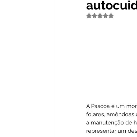
autocui
Avaliado com NaN de
A Páscoa é um mom
folares, amêndoas e
a manutenção de h
representar um des