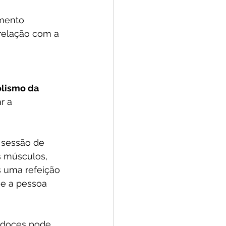
mento 
relação com a 
lismo da 
r a 
 sessão de 
s músculos, 
 uma refeição 
se a pessoa 
e doces pode 