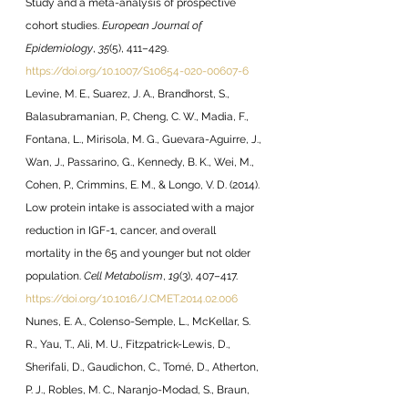
Study and a meta-analysis of prospective 
cohort studies. 
European Journal of 
Epidemiology
, 
35
(5), 411–429. 
https://doi.org/10.1007/S10654-020-00607-6
Levine, M. E., Suarez, J. A., Brandhorst, S., 
Balasubramanian, P., Cheng, C. W., Madia, F., 
Fontana, L., Mirisola, M. G., Guevara-Aguirre, J., 
Wan, J., Passarino, G., Kennedy, B. K., Wei, M., 
Cohen, P., Crimmins, E. M., & Longo, V. D. (2014). 
Low protein intake is associated with a major 
reduction in IGF-1, cancer, and overall 
mortality in the 65 and younger but not older 
population. 
Cell Metabolism
, 
19
(3), 407–417. 
https://doi.org/10.1016/J.CMET.2014.02.006
Nunes, E. A., Colenso-Semple, L., McKellar, S. 
R., Yau, T., Ali, M. U., Fitzpatrick-Lewis, D., 
Sherifali, D., Gaudichon, C., Tomé, D., Atherton, 
P. J., Robles, M. C., Naranjo-Modad, S., Braun, 