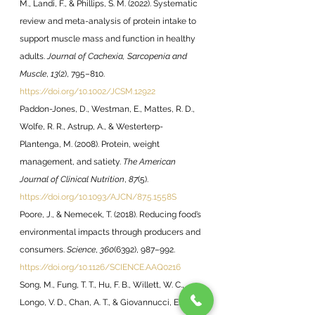
M., Landi, F., & Phillips, S. M. (2022). Systematic 
review and meta-analysis of protein intake to 
support muscle mass and function in healthy 
adults. 
Journal of Cachexia, Sarcopenia and 
Muscle
, 
13
(2), 795–810. 
https://doi.org/10.1002/JCSM.12922
Paddon-Jones, D., Westman, E., Mattes, R. D., 
Wolfe, R. R., Astrup, A., & Westerterp-
Plantenga, M. (2008). Protein, weight 
management, and satiety. 
The American 
Journal of Clinical Nutrition
, 
87
(5). 
https://doi.org/10.1093/AJCN/87.5.1558S
Poore, J., & Nemecek, T. (2018). Reducing food’s 
environmental impacts through producers and 
consumers. 
Science
, 
360
(6392), 987–992. 
https://doi.org/10.1126/SCIENCE.AAQ0216
Song, M., Fung, T. T., Hu, F. B., Willett, W. C., 
Longo, V. D., Chan, A. T., & Giovannucci, E. L. 