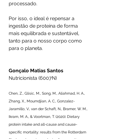
processado.
Por isso, o ideal é repensar a 
ingestão de proteína de forma 
mais equilibrada e sustentável, 
tanto para o nosso corpo como 
para o planeta.
Gonçalo Matias Santos
Nutricionista (6007N)
Chen, Z., Glisic, M., Song, M., Aliahmad, H. A., 
Zhang, X., Moumdjian, A. C., Gonzalez-
Jaramillo, V., van der Schaft, N., Bramer, W. M., 
Ikram, M. A., & Voortman, T. (2020). Dietary 
protein intake and all-cause and cause-
specific mortality: results from the Rotterdam 