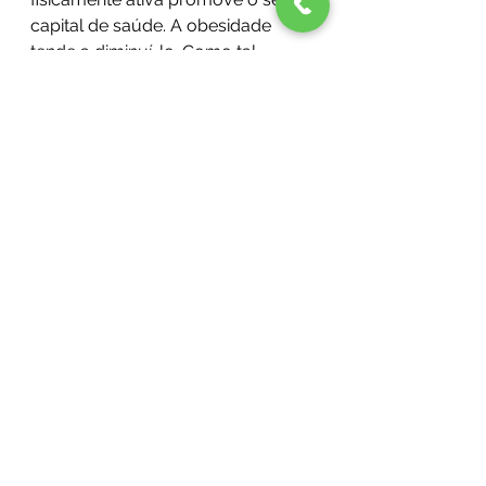
capital de saúde. A obesidade 
tende a diminuí-lo. Como tal, 
olhemos para a condição pelo que 
ela é: uma doença que se instala 
na letargia da aceitação silenciosa, 
individual e coletiva. Valorizemos o 
movimento como o seu elemento 
disruptor, resgatando a saúde e 
longevidade a cada passo dado.
Bibliografia
Rubino, F., Cummings, D. E., Eckel, R. H., 
Cohen, R. V., Wilding, J. P. H., Brown, W. 
A., Stanford, F. C., Batterham, R. L., 
Farooqi, I. S., Farpour-Lambert, N. J., le 
Roux, C. W., Sattar, N., Baur, L. A., 