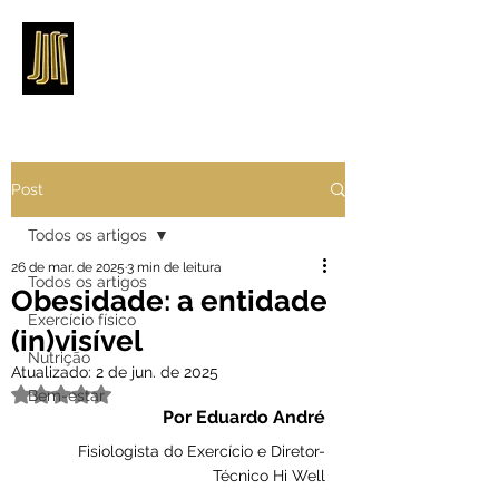
Post
Todos os artigos
26 de mar. de 2025
3 min de leitura
Todos os artigos
Obesidade: a entidade
Exercício físico
(in)visível
Nutrição
Atualizado:
2 de jun. de 2025
Avaliado com NaN de 5 estrelas.
Bem-estar
Por Eduardo André
Fisiologista do Exercício e Diretor-
Técnico Hi Well