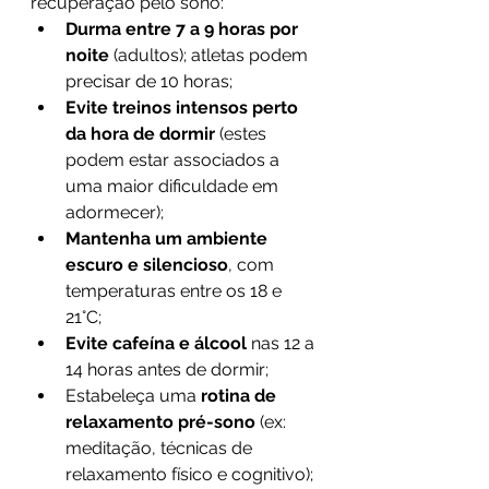
recuperação pelo sono:
Durma entre 7 a 9 horas por 
noite
 (adultos); atletas podem 
precisar de 10 horas;
Evite treinos intensos perto 
da hora de dormir
 (estes 
podem estar associados a 
uma maior dificuldade em 
adormecer);
Mantenha um ambiente 
escuro e silencioso
, com 
temperaturas entre os 18 e 
21°C;
Evite cafeína e álcool 
nas 12 a 
14 horas antes de dormir;
Estabeleça uma 
rotina de 
relaxamento pré-sono
 (ex: 
meditação, técnicas de 
relaxamento físico e cognitivo);