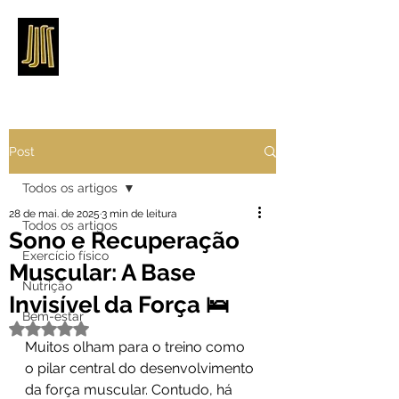
Post
Todos os artigos
28 de mai. de 2025
3 min de leitura
Todos os artigos
Sono e Recuperação
Exercício físico
Muscular: A Base
Nutrição
Invisível da Força 🛌
Bem-estar
Avaliado com NaN de 5 estrelas.
Muitos olham para o treino como 
o pilar central do desenvolvimento 
da força muscular. Contudo, há 