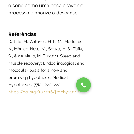
o sono como uma peça chave do 
processo e priorize o descanso.
Referências
Dattilo, M., Antunes, H. K. M., Medeiros, 
A., Mônico-Neto, M., Souza, H. S., Tufik, 
S., & de Mello, M. T. (2011). Sleep and 
muscle recovery: Endocrinological and 
molecular basis for a new and 
promising hypothesis. Medical 
Hypotheses, 77(2), 220–222. 
https://doi.org/10.1016/j.mehy.2011.04.0
17
Knowles, O. E., Drinkwater, E. J., Urwin, 
C. S., Lamon, S., & Aisbett, B. (2018). 
Inadequate sleep and muscle strength: 
Implications for resistance training. 