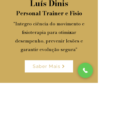
Luís Dinis
Personal Trainer e Fisio
"Integro ciência do movimento e
fisioterapia para otimizar
desempenho, prevenir lesões e
garantir evolução segura"
Saber Mais
Precisa de ajuda?
Alameda dos Oceanos, nº92,
Loja A